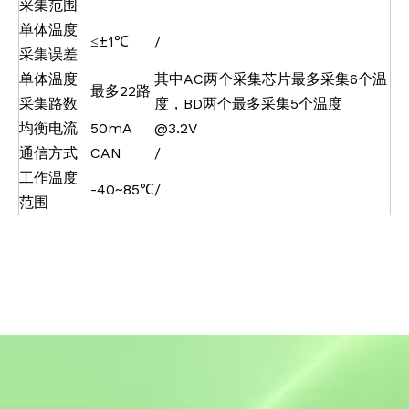
采集范围
单体温度
≤±1℃
/
采集误差
单体温度
其中AC两个采集芯片最多采集6个温
最多22路
采集路数
度，BD两个最多采集5个温度
均衡电流
50mA
@3.2V
通信方式
CAN
/
工作温度
-40~85℃
/
范围